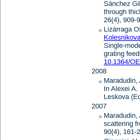
Sánchez Gil
through thick
26
(4), 909-
Lizárraga O
Kolesnikova
Single-mode
grating fee
10.1364/OE
2008
Maradudin, 
In Alexei A
Leskova (Ed
2007
Maradudin, 
scattering 
90
(4), 161-