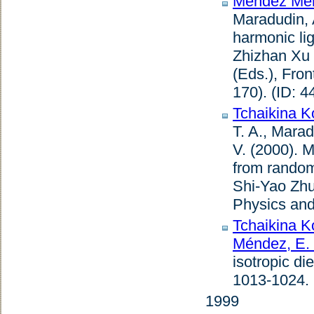
Méndez Mén
Maradudin, 
harmonic lig
Zhizhan Xu 
(Eds.),
Fron
170). (ID: 4
Tchaikina K
T. A., Marad
V. (2000).
M
from random
Shi-Yao Zhu 
Physics an
Tchaikina K
Méndez, E.
isotropic di
1013-1024. 
1999