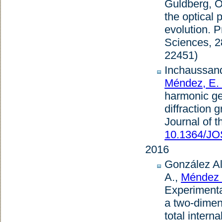
Guldberg, O.
the optical 
evolution
.
P
Sciences
,
2
22451)
Inchaussand
Méndez, E.
harmonic gen
diffraction 
Journal of t
10.1364/JO
2016
González Alc
A.,
Méndez 
Experimental
a two-dimen
total intern