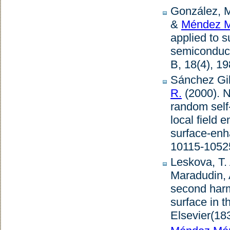
González, M.
&
Méndez M
applied to s
semiconduct
B
,
18
(4), 1
Sánchez Gil
R.
(2000).
N
random self-
local field 
surface-enh
10115-10525
Leskova, T.
Maradudin, A
second harm
surface in 
Elsevier
(18