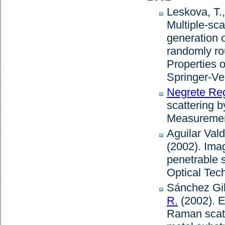
Leskova, T.
Multiple-sc
generation o
randomly ro
Properties 
Springer-Ver
Negrete Re
scattering b
Measuremen
Aguilar Vald
(2002).
Imag
penetrable 
Optical Tec
Sánchez Gil
R.
(2002).
E
Raman scatt