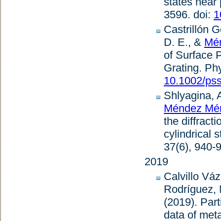
states near
3596. doi:
1
Castrillón 
D. E., &
Mén
of Surface 
Grating
.
Phy
10.1002/ps
Shlyagina, A
Méndez Mén
the diffract
cylindrical 
37
(6), 940-
2019
Calvillo Váz
Rodríguez, 
(2019).
Part
data of meta