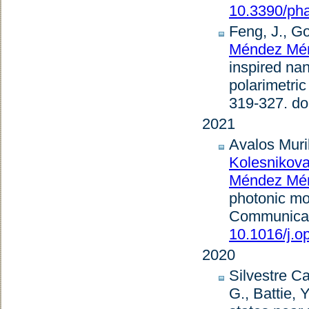
10.3390/ph
Feng, J., G
Méndez Mén
inspired nan
polarimetric
319-327. do
2021
Avalos Muril
Kolesnikova
Méndez Mén
photonic mod
Communicat
10.1016/j.
2020
Silvestre Ca
G., Battie, 