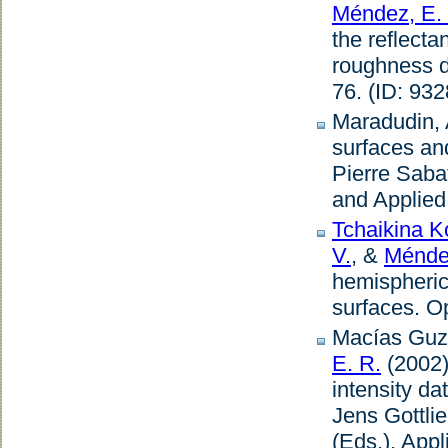
Méndez, E.
the reflect
roughness di
76. (ID: 932
Maradudin, 
surfaces an
Pierre Sabat
and Applied
Tchaikina K
V.
, &
Ménde
hemispherica
surfaces
.
Op
Macías Guzm
E. R.
(2002
intensity da
Jens Gottli
(Eds.),
Appl