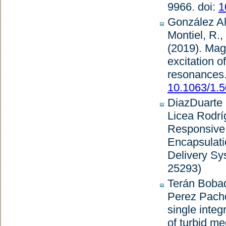
9966. doi:
1
González Al
Montiel, R.,
(2019).
Magn
excitation o
resonances
10.1063/1.
DiazDuarte 
Licea Rodrí
Responsive
Encapsulati
Delivery S
25293)
Terán Bobad
Perez Pache
single integ
of turbid me