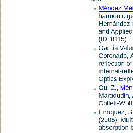
Méndez Mén
harmonic ge
Hernández-
and Applied
(ID: 8115)
García Vale
Coronado, 
reflection o
internal-ref
Optics Expr
Gu, Z.,
Mén
Maradudin, 
Collett-Wol
Enríquez, S
(2005).
Mult
absorption 