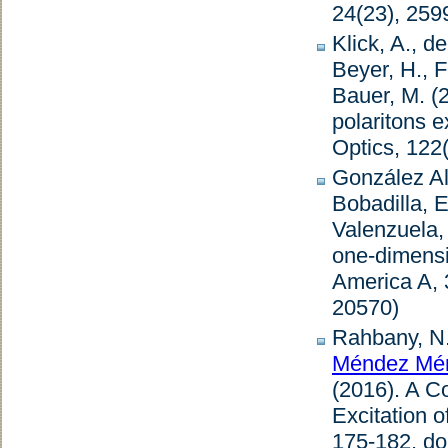
24
(23), 259
Klick, A., d
Beyer, H., F
Bauer, M. (
polaritons e
Optics
,
122
González Al
Bobadilla, E
Valenzuela,
one-dimensi
America A
,
20570)
Rahbany, N.,
Méndez Mén
(2016).
A Co
Excitation 
175-182. do