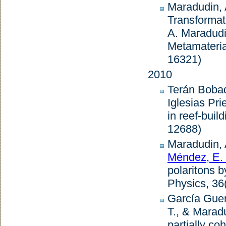
Maradudin, 
Transformati
A. Maradudi
Metamateria
16321)
2010
Terán Bobad
Iglesias Pri
in reef-buil
12688)
Maradudin, 
Méndez, E.
polaritons 
Physics
,
36
García Guer
T., & Maradu
partially c