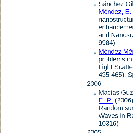
Sánchez Gil,
Méndez, E.
nanostructur
enhancemen
and Nanosc
9984)
Méndez Mén
problems in 
Light Scatt
435-465). Sp
2006
Macías Guzm
E. R.
(2006
Random surfa
Waves in R
10316)
2005