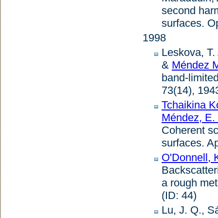
second harm
surfaces
.
Op
1998
Leskova, T. 
&
Méndez M
band-limited
73
(14), 194
Tchaikina K
Méndez, E.
Coherent sc
surfaces
.
Ap
O'Donnell, K
Backscatter
a rough met
(ID: 44)
Lu, J. Q., S