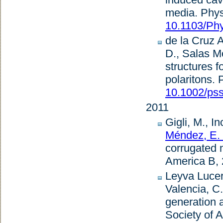
media
.
Phys
10.1103/Ph
de la Cruz A
D., Salas M
structures f
polaritons
.
P
10.1002/ps
2011
Gigli, M., I
Méndez, E.
corrugated m
America B
,
Leyva Lucer
Valencia, C.
generation 
Society of 