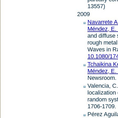
13557)
2009
Navarrete Al
Méndez, E.
and diffuse 
rough metal 
Waves in R
10.1080/17
Tchaikina K
Méndez, E.
Newsroom
.
Valencia, C.
localization
random syst
1706-1709. 
Pérez Aguilar