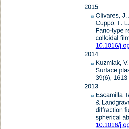
2015
Olivares, J.
Cuppo, F. L.
Fano-type r
colloidal fil
10.1016/j.o
2014
Kuzmiak, V.
Surface pla
39
(6), 1613
2013
Escamilla T
& Landgrave
diffraction 
spherical ab
10.1016/j.o