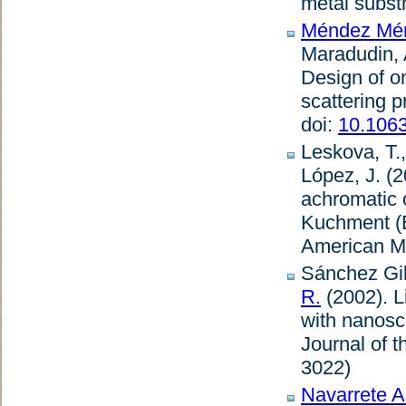
metal subst
Méndez Mén
Maradudin, 
Design of o
scattering p
doi:
10.106
Leskova, T.
López, J. (
achromatic o
Kuchment (
American Ma
Sánchez Gil
R.
(2002).
L
with nanosca
Journal of t
3022)
Navarrete Al