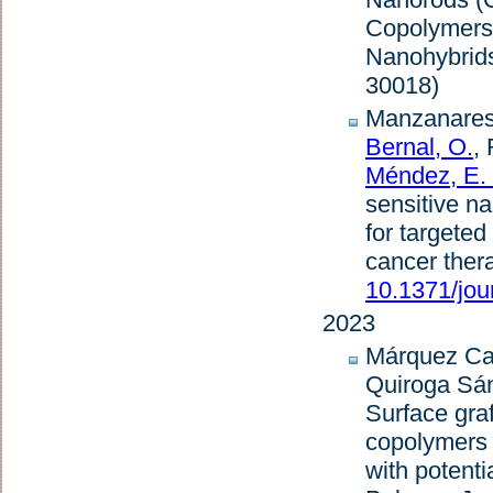
Copolymers:
Nanohybrid
30018)
Manzanares 
Bernal, O.
,
Méndez, E.
sensitive n
for targeted
cancer ther
10.1371/jou
2023
Márquez Cast
Quiroga Sán
Surface gra
copolymers 
with potenti