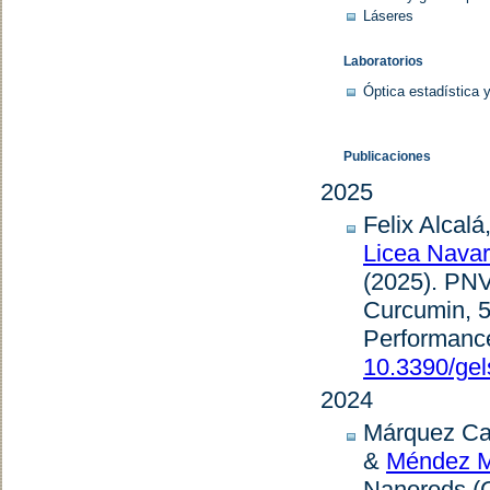
Láseres
Laboratorios
Óptica estadística 
Publicaciones
2025
Felix Alcal
Licea Navarr
(2025).
PNV
Curcumin, 5
Performance
10.3390/ge
2024
Márquez Cas
&
Méndez M
Nanorods (