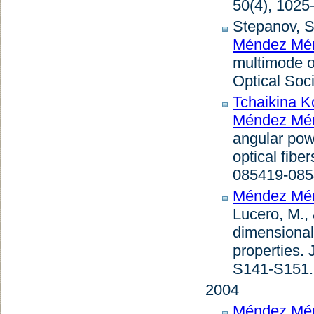
50
(4), 1025
Stepanov, S
Méndez Mén
multimode o
Optical Soc
Tchaikina K
Méndez Mén
angular powe
optical fibe
085419-0854
Méndez Mén
Lucero, M.,
dimensional
properties
.
S141-S151. 
2004
Méndez Mén