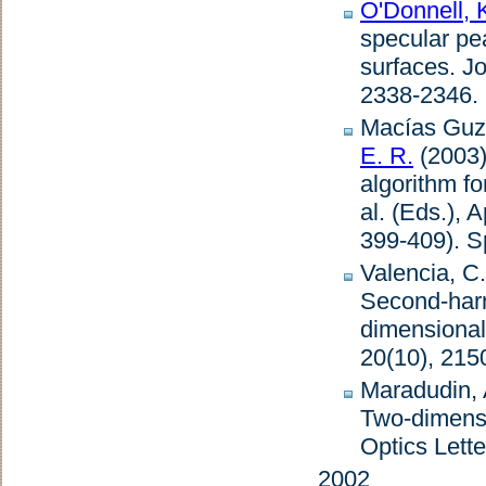
O'Donnell, K
specular pea
surfaces
.
Jo
2338-2346. 
Macías Guzm
E. R.
(2003
algorithm fo
al. (Eds.),
A
399-409). Sp
Valencia, C.
Second-harmo
dimensional 
20
(10), 215
Maradudin, 
Two-dimensi
Optics Lette
2002