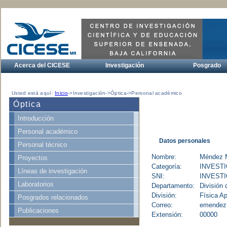
Acerca del CICESE
Investigación
Posgrado
Usted está aquí:
Inicio
->Investigación->Óptica->Personal académico
Óptica
Introducción
Personal académico
Datos personales
Personal técnico
Nombre:
Méndez M
Proyectos
Categoría:
INVEST
Líneas de investigación
SNI:
INVESTI
Laboratorios
Departamento:
División 
División:
Física Ap
Posgrados relacionados
Correo:
emendez
Publicaciones
Extensión:
00000