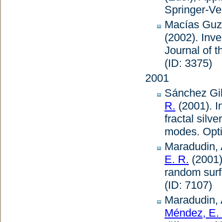
Springer-Ver
Macías Guz
(2002).
Inve
Journal of t
(ID: 3375)
2001
Sánchez Gil
R.
(2001).
I
fractal silve
modes
.
Opti
Maradudin, 
E. R.
(2001
random sur
(ID: 7107)
Maradudin, 
Méndez, E.