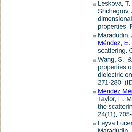
Leskova, T.
Shchegrov, 
dimensional
properties
.
Maradudin, 
Méndez, E.
scattering
.
O
Wang, S., 
properties o
dielectric o
271-280. (I
Méndez Mén
Taylor, H. M
the scatteri
24
(11), 705
Leyva Lucer
Maradudin, 