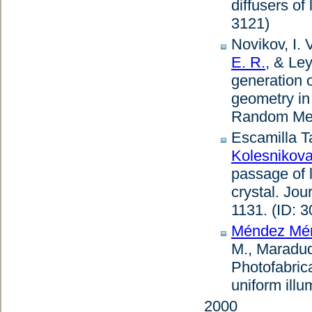
diffusers of 
3121)
Novikov, I. 
E. R.
, & Le
generation o
geometry in
Random Me
Escamilla T
Kolesnikova
passage of l
crystal
.
Jour
1131. (ID: 3
Méndez Mén
M., Maradudi
Photofabrica
uniform illu
2000