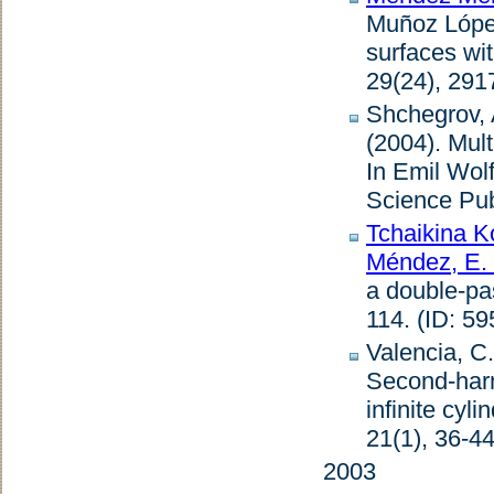
Muñoz López
surfaces wit
29
(24), 291
Shchegrov, 
(2004).
Mult
In Emil Wolf
Science Pub
Tchaikina K
Méndez, E.
a double-pa
114. (ID: 59
Valencia, C.
Second-harmo
infinite cyli
21
(1), 36-44
2003