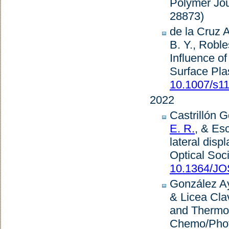
Polymer Jou
28873)
de la Cruz A
B. Y., Robl
Influence of
Surface Pla
10.1007/s1
2022
Castrillón G
E. R.
, & Esc
lateral disp
Optical Soc
10.1364/J
González Ay
& Licea Cla
and Thermo
Chemo/Phot