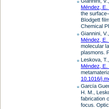
Giannini, V.
Méndez, E.
the surface
Blodgett fi
Chemical P
Giannini, V.
Méndez, E.
molecular l
plasmons
.
P
Leskova, T.
Méndez, E.
metamateria
10.1016/j.m
García Guer
H. M., Lesk
fabrication 
focus
.
Opti