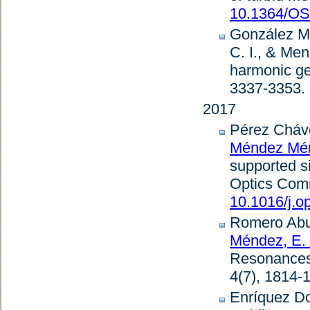
10.1364/OS
González M
C. I., & Me
harmonic gen
3337-3353. 
2017
Pérez Chávez
Méndez Mén
supported s
Optics Com
10.1016/j.o
Romero Abuj
Méndez, E.
Resonances
4
(7), 1814-
Enríquez D