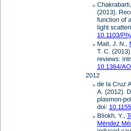
Chakrabarti
(2013).
Reco
function of 
light scatter
10.1103/Ph
Mait, J. N.,
T. C. (2013)
reviews: int
10.1364/AO
2012
de la Cruz A
A. (2012).
D
plasmon-pol
doi:
10.115
Bliokh, Y.,
T
Méndez Mén
induced cav